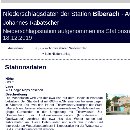
Niederschlagsdaten der Station
Biberach
- A
Johannes Rabatscher
Niederschlagsstation aufgenommen ins Stations
18.12.2019
Anmerkung:
0,0
= nicht messbarer Niederschlag
-
= kein Niederschlag
Stationsdaten
Höhe
603 m
Lage
Auf Google Maps ansehen
Beschreibung
Die Messstation wird von der ewa riss auf dem Lindele in Biberach
betrieben. Der Standort ist mit 603 m ü.NN einer der höheren Lagen
in Biberach. Die ewa riss ist der Trinkwasserversorger der Stadt
Biberach und beliefert ebenso die eingemeindeten Ortsteile und auch
einige Gemeinden in der Umgebung mit Trinkwasser. Zur
Überwachung der Trinkwasserressourcen (Grundwasser /
Quellwasser) zeichnet die ewa riss das Wetter schon seit
Jahrzehnten auf. Diese Daten sollen nun auch den Kunden und
Interessierten Wetterbeobachtern in Kooperation mit der Wetterwarte
Süd zur Verfügung gestellt werden.