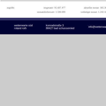
zugriffe:
insgesamt: 91.607.477
aktueller monat: 305.3
monatshöchstwert: 1.590.099
vorheriger monat: 1.242.1
wetterwarte süd
konradstraße 3
info@wetterwa
roland roth
88427 bad schussenried