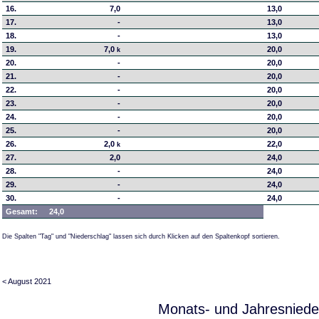
16.
7,0
13,0
17.
-
13,0
18.
-
13,0
19.
7,0
20,0
k
20.
-
20,0
21.
-
20,0
22.
-
20,0
23.
-
20,0
24.
-
20,0
25.
-
20,0
26.
2,0
22,0
k
27.
2,0
24,0
28.
-
24,0
29.
-
24,0
30.
-
24,0
Gesamt:
24,0
Die Spalten "Tag" und "Niederschlag" lassen sich durch Klicken auf den Spaltenkopf sortieren.
< August 2021
Monats- und Jahresniede