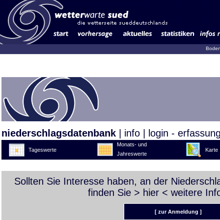
Boden
niederschlagsdatenbank
|
info
|
login - erfassun
Monats- und
Tageswerte
Karte
Jahreswerte
Sollten Sie Interesse haben, an der Niedersch
finden Sie >
hier
< weitere Inf
[ zur Anmeldung ]