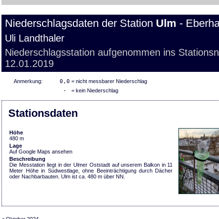
Niederschlagsdaten der Station
Ulm
- Eberha
Uli Landthaler
Niederschlagsstation aufgenommen ins Stations
12.01.2019
Anmerkung:
0,0
= nicht messbarer Niederschlag
-
= kein Niederschlag
Stationsdaten
Höhe
480 m
Lage
Auf Google Maps ansehen
Beschreibung
Die Messtation liegt in der Ulmer Oststadt auf unserem Balkon in 11
Meter Höhe in Südwestlage, ohne Beeinträchtigung durch Dächer
oder Nachbarbauten. Ulm ist ca. 480 m über NN.
< Oktober 2024