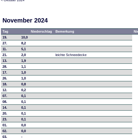
November 2024
Tag
Niederschlag
Bemerkung
Ni
19.
10,0
27.
8,2
11.
5,1
21.
2,0
leichte Schneedecke
13.
1,9
28.
1,1
17.
1,0
26.
1,0
18.
0,8
12.
0,2
07.
0,1
08.
0,1
14.
0,1
20.
0,1
23.
0,1
01.
0,0
02.
0,0
03.
-