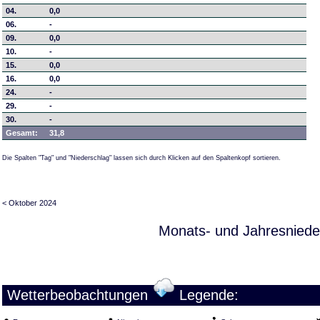
04.
0,0
06.
-
09.
0,0
10.
-
15.
0,0
16.
0,0
24.
-
29.
-
30.
-
Gesamt:
31,8
Die Spalten "Tag" und "Niederschlag" lassen sich durch Klicken auf den Spaltenkopf sortieren.
< Oktober 2024
Monats- und Jahresniede
Wetterbeobachtungen
Legende: