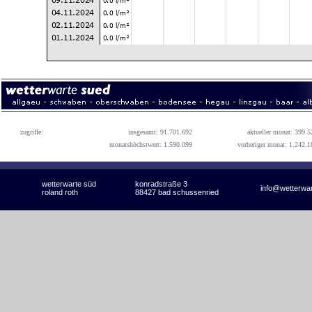
zugriffe:
insgesamt: 91.701.692
aktueller monat: 399.5
monatshöchstwert: 1.590.099
vorheriger monat: 1.242.1
wetterwarte süd
konradstraße 3
info@wetterwa
roland roth
88427 bad schussenried