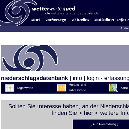
Boden
niederschlagsdatenbank
|
info
|
login - erfassun
Monats- und
Tageswerte
Karte
Jahreswerte
Sollten Sie Interesse haben, an der Niedersch
finden Sie >
hier
< weitere Inf
[ zur Anmeldung ]