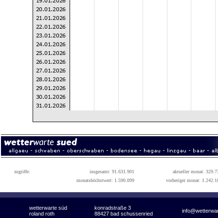
zugriffe:
insgesamt: 91.631.901
aktueller monat: 329.7
monatshöchstwert: 1.590.099
vorheriger monat: 1.242.1
wetterwarte süd
konradstraße 3
info@wetterwa
roland roth
88427 bad schussenried