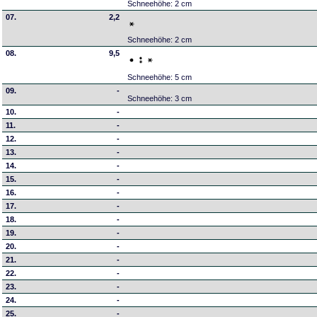
Schneehöhe: 2 cm
07.
2,2
Schneehöhe: 2 cm
08.
9,5
Schneehöhe: 5 cm
09.
-
Schneehöhe: 3 cm
10.
-
11.
-
12.
-
13.
-
14.
-
15.
-
16.
-
17.
-
18.
-
19.
-
20.
-
21.
-
22.
-
23.
-
24.
-
25.
-