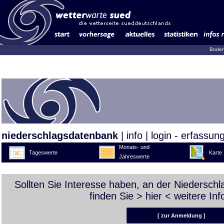
Boden
niederschlagsdatenbank
|
info
|
login - erfassun
Monats- und
Tageswerte
Karte
Jahreswerte
Sollten Sie Interesse haben, an der Niedersch
finden Sie >
hier
< weitere Inf
[ zur Anmeldung ]