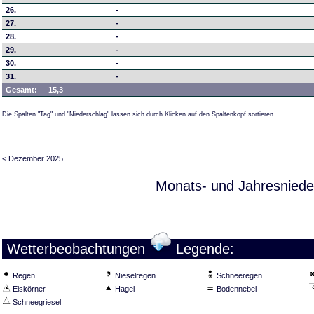
26.
-
27.
-
28.
-
29.
-
30.
-
31.
-
Gesamt:
15,3
Die Spalten "Tag" und "Niederschlag" lassen sich durch Klicken auf den Spaltenkopf sortieren.
< Dezember 2025
Monats- und Jahresniede
Wetterbeobachtungen
Legende:
Regen
Nieselregen
Schneeregen
Eiskörner
Hagel
Bodennebel
Schneegriesel