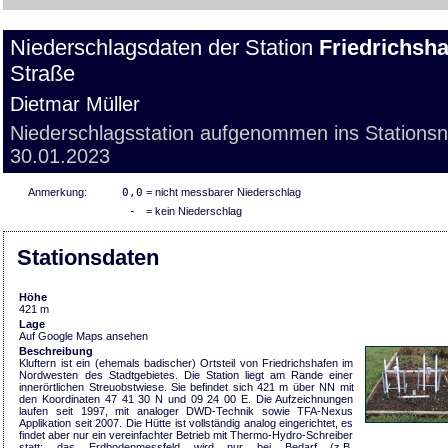
Niederschlagsdaten der Station
Friedrichsha
Straße
Dietmar Müller
Niederschlagsstation aufgenommen ins Stations
30.01.2023
Anmerkung:
0,0
= nicht messbarer Niederschlag
-
= kein Niederschlag
Stationsdaten
Höhe
421 m
Lage
Auf Google Maps ansehen
Beschreibung
Kluftern ist ein (ehemals badischer) Ortsteil von Friedrichshafen im
Nordwesten des Stadtgebietes. Die Station liegt am Rande einer
innerörtlichen Streuobstwiese. Sie befindet sich 421 m über NN mit
den Koordinaten 47 41 30 N und 09 24 00 E. Die Aufzeichnungen
laufen seit 1997, mit analoger DWD-Technik sowie TFA-Nexus
Applikation seit 2007. Die Hütte ist vollständig analog eingerichtet, es
findet aber nur ein vereinfachter Betrieb mit Thermo-Hydro-Schreiber
statt; das Erdbodenmessfeld wird nur bei Bedarf (z.B.