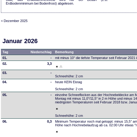
Erdbodenminimum bei Bodenfrost) abgelesen.
< Dezember 2025
Januar 2026
Tag
Niederschlag
Bemerkung
01.
-
mit minus 10° die tiefste Temperatur seit Februar 202
02.
3,3
03.
-
Schneehöhe: 2 cm
04.
-
heute KEIN Eistag
Schneehöhe: 2 cm
05.
-
einzelne Schneeflocken aus der Hochnebeldecke am 
Montag mit minus 11,0°/11,5° in 2 m Höhe und minus 1
niedrigsten Temperaturen seit Februar 2018 bzw. Jan
Schneehöhe: 2 cm
06.
0,3
Minimum Temperatur noch mal getoppt: minus 15,5° am
Höhe nach Hochnebelaufzug ab ca. 02:00 Uhr etwas "m