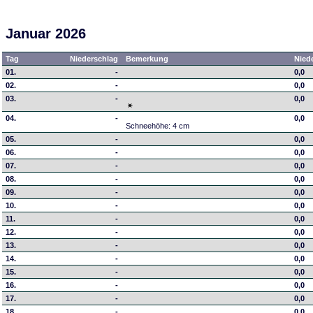
Januar 2026
Tag
Niederschlag
Bemerkung
Nied
01.
-
0,0
02.
-
0,0
03.
-
0,0
04.
-
0,0
Schneehöhe: 4 cm
05.
-
0,0
06.
-
0,0
07.
-
0,0
08.
-
0,0
09.
-
0,0
10.
-
0,0
11.
-
0,0
12.
-
0,0
13.
-
0,0
14.
-
0,0
15.
-
0,0
16.
-
0,0
17.
-
0,0
18.
-
0,0