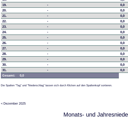
19.
-
0,0
20.
-
0,0
21.
-
0,0
22.
-
0,0
23.
-
0,0
24.
-
0,0
25.
-
0,0
26.
-
0,0
27.
-
0,0
28.
-
0,0
29.
-
0,0
30.
-
0,0
31.
-
0,0
Gesamt:
0,0
Die Spalten "Tag" und "Niederschlag" lassen sich durch Klicken auf den Spaltenkopf sortieren.
< Dezember 2025
Monats- und Jahresniede