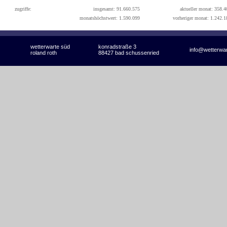
zugriffe:
insgesamt: 91.660.575
aktueller monat: 358.4
monatshöchstwert: 1.590.099
vorheriger monat: 1.242.1
wetterwarte süd
konradstraße 3
info@wetterwa
roland roth
88427 bad schussenried