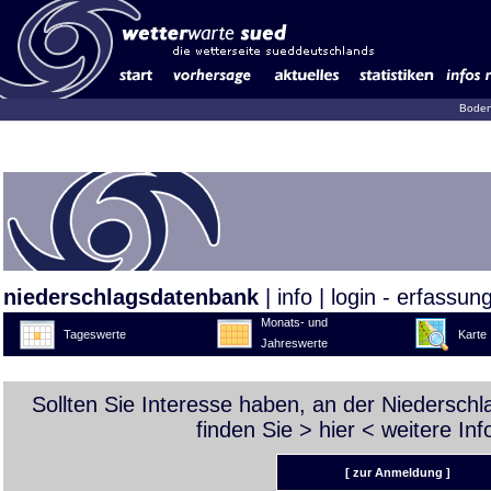
Boden
niederschlagsdatenbank
|
info
|
login - erfassun
Monats- und
Tageswerte
Karte
Jahreswerte
Sollten Sie Interesse haben, an der Niedersch
finden Sie >
hier
< weitere Inf
[ zur Anmeldung ]