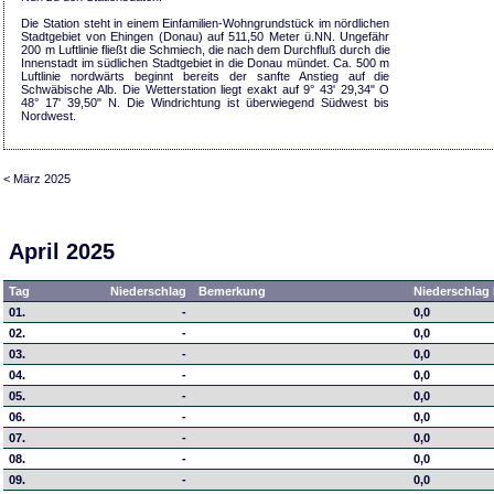
Die Station steht in einem Einfamilien-Wohngrundstück im nördlichen
Stadtgebiet von Ehingen (Donau) auf 511,50 Meter ü.NN. Ungefähr
200 m Luftlinie fließt die Schmiech, die nach dem Durchfluß durch die
Innenstadt im südlichen Stadtgebiet in die Donau mündet. Ca. 500 m
Luftlinie nordwärts beginnt bereits der sanfte Anstieg auf die
Schwäbische Alb. Die Wetterstation liegt exakt auf 9° 43' 29,34" O
48° 17' 39,50" N. Die Windrichtung ist überwiegend Südwest bis
Nordwest.
< März 2025
April 2025
Tag
Niederschlag
Bemerkung
Niederschlag 
01.
-
0,0
02.
-
0,0
03.
-
0,0
04.
-
0,0
05.
-
0,0
06.
-
0,0
07.
-
0,0
08.
-
0,0
09.
-
0,0