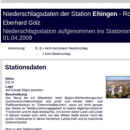
Niederschlagsdaten der Station
Ehingen
- Ro
Eberhard Gölz
Niederschlagsstation aufgenommen ins Stations
01.04.2009
Anmerkung:
0,0
= nicht messbarer Niederschlag
-
= kein Niederschlag
Stationsdaten
Höhe
511 m
Lage
Auf Google Maps ansehen
Beschreibung
Von Beruf bin ich Mitarbeiter beim Baden-Württembergischen
Genossenschaftsverband und prüfe und berate Volks- und
Raiffeisenbanken im "Oberschwäbischen", wenn ich nicht gerade
das Wetter im "Wettervorhersagegebiet" in meiner täglichen Arbeit im
Trockenen und im Auto beobachte. Ich kenne daher Land und Leute
in diesem Gebiet sehr wohl, nur das Wetter bleibt immer noch die
große Unbekannte in dieser herrlichen Landschaft und ist manchmal
unberechenbar.
Nun zu den Stationsdaten: