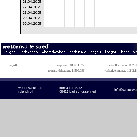
zugriffe:
insgesamt: 91.684.377
aktueller monat: 382.2
monatshöchstwert: 1.590.099
vorheriger monat: 1.242.1
wetterwarte süd
konradstraße 3
info@wetterwa
roland roth
88427 bad schussenried