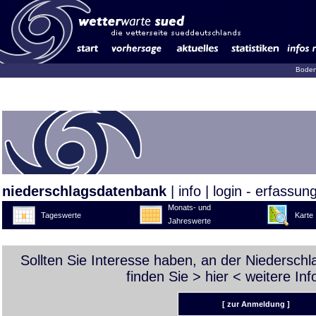
Boden
niederschlagsdatenbank
|
info
|
login - erfassun
Monats- und
Tageswerte
Karte
Jahreswerte
Sollten Sie Interesse haben, an der Niedersch
finden Sie >
hier
< weitere Inf
[ zur Anmeldung ]