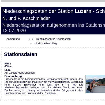
Niederschlagsdaten der Station
Luzern
- Sch
N. und F. Koschmieder
Niederschlagsstation aufgenommen ins Stations
12.07.2020
Anmerkung:
0,0
= nicht messbarer Niederschlag
-
= kein Niederschlag
Stationsdaten
Höhe
458 m
Lage
Auf Google Maps ansehen
Beschreibung
Eingebettet in ein beeindruckendes Bergpanorama liegt Luzern, das
Tor zur Zentralschweiz, malerisch am Vierwaldstättersee. Luzern hat
rund 81.000 Einwohner und liegt 439 m ü. M. Die
Niederschlagsstation befindet sich im siebten Stock auf einer
Dachterrasse, im Hintergrund beeindruckt der Bürgenstock, das
Buochserhorn, der Brisen und der Ruchstock.