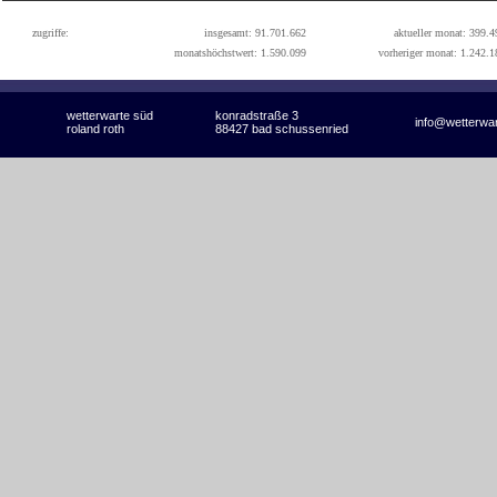
zugriffe:
insgesamt: 91.701.662
aktueller monat: 399.4
monatshöchstwert: 1.590.099
vorheriger monat: 1.242.1
wetterwarte süd
konradstraße 3
info@wetterwa
roland roth
88427 bad schussenried