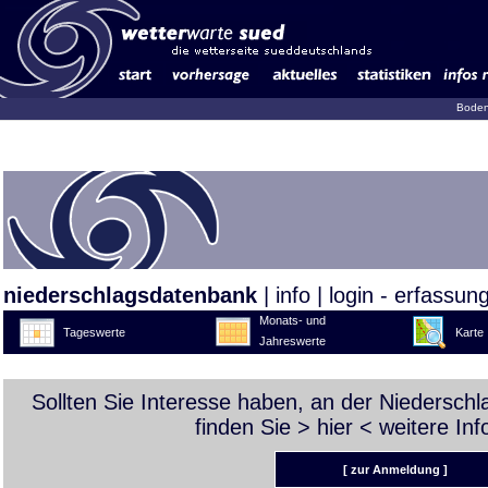
Boden
niederschlagsdatenbank
|
info
|
login - erfassun
Monats- und
Tageswerte
Karte
Jahreswerte
Sollten Sie Interesse haben, an der Niedersch
finden Sie >
hier
< weitere Inf
[ zur Anmeldung ]