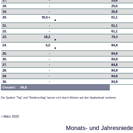
17.
-
25,6
18.
-
25,6
19.
-
25,6
20.
35,5
61,1
k
21.
-
61,1
22.
-
61,1
23.
18,2
79,3
24.
5,5
84,8
25.
-
84,8
26.
-
84,8
27.
-
84,8
28.
-
84,8
29.
-
84,8
30.
-
84,8
Gesamt:
84,8
Die Spalten "Tag" und "Niederschlag" lassen sich durch Klicken auf den Spaltenkopf sortieren.
< März 2025
Monats- und Jahresniede