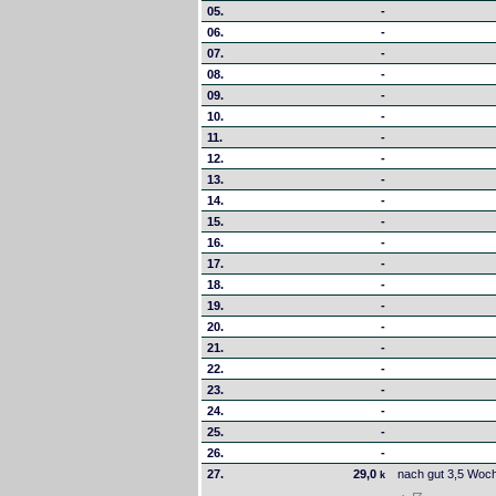
05.
-
06.
-
07.
-
08.
-
09.
-
10.
-
11.
-
12.
-
13.
-
14.
-
15.
-
16.
-
17.
-
18.
-
19.
-
20.
-
21.
-
22.
-
23.
-
24.
-
25.
-
26.
-
27.
29,0
nach gut 3,5 Woc
k