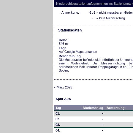
Niederschlagsstation aufgenommen ins Stationsnetz
Anmerkung:
0,0
= nicht messbarer Niede
-
= kein Niederschlag
Stationsdaten
Höhe
546 m
Lage
Auf Google Maps ansehen
Beschreibung
Die Messstation befindet sich nördlich der Ummendo
einem Wohngebiet. Die Messeinrichtung be
nordöstlichen Eck unserer Doppelgarage in ca. 2
Boden.
< März 2025
April 2025
Tag
Niederschlag
Bemerkung
01.
-
02.
-
03.
-
04.
-