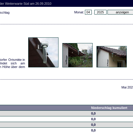
 der Wetterwarte Süd am 26.09.2010
Monat:
.
rschlag
rfer Ortsmitte in
findet sich am
 m Höhe über dem
Mai 202
Niederschlag kumuliert
0,0
0,0
0,0
0,0