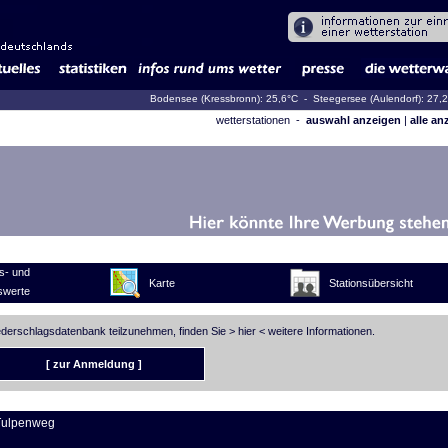
Bodensee (Kressbronn): 25,6°C
- Steegersee (Aulendorf): 27,
wetterstationen -
auswahl anzeigen
|
alle an
s- und
Karte
Stationsübersicht
swerte
iederschlagsdatenbank teilzunehmen, finden Sie >
hier
< weitere Informationen.
[ zur Anmeldung ]
Tulpenweg