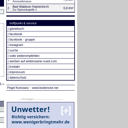
Amriswilstrasse
Bad Waldsee-Haisterkirch
2.
6,6 l/m²
Zur Spitzenkapelle 1
treffpunkt & service
|
gästebuch
|
facebook
|
facebook - gruppe
|
instagram
|
suche
|
seite weiterempfehlen
|
werben auf wetterwarte-sued.com
|
kontakt
|
impressum
|
datenschutz
5 >
Pegel Konstanz
- www.bodensee.net
--- Anzeigen --------------------------------