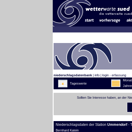
niederschlagsdatenbank
|
info
|
login - erfassung
Monat
Tageswerte
Jahre
Sollten Sie Interesse haben, an der N
Niederschlagsdaten der Station
Ummendorf
- 
Bernhard Katein