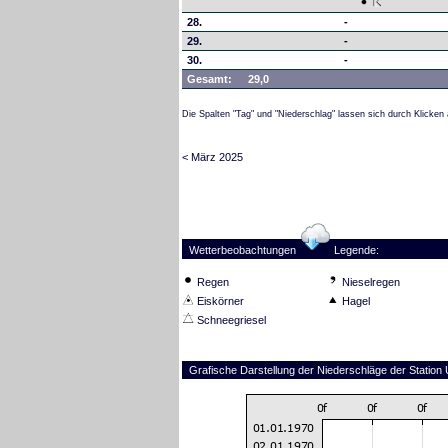
28.
-
29.
-
30.
-
Gesamt:
29,0
Die Spalten "Tag" und "Niederschlag" lassen sich durch Klicken 
< März 2025
Wetterbeobachtungen
Legende:
Regen
Nieselregen
Eiskörner
Hagel
Schneegriesel
Grafische Darstellung der Niederschläge der Station