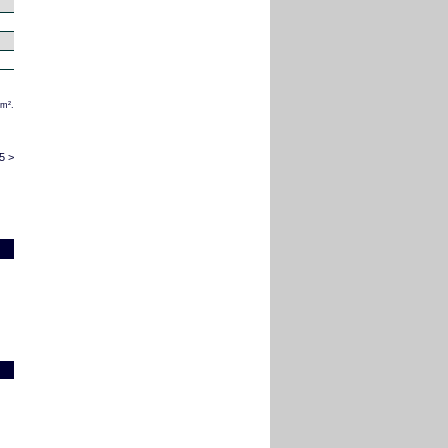
/m².
5 >