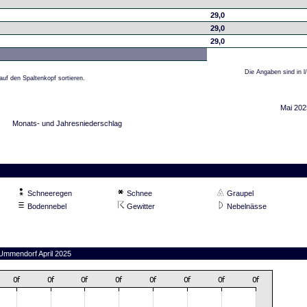
29,0
29,0
29,0
Die Angaben sind in l
auf den Spaltenkopf sortieren.
Mai 202
Monats- und Jahresniederschlag
Schneeregen
Schnee
Graupel
Bodennebel
Gewitter
Nebelnässe
 Ummendorf April 2025