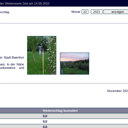
 der Wetterwarte Süd am 14.09.2010
Monat:
.
rschlag
er Stadt Baienfurt
aut. In der Nähe
uobstwiese und
November 202
Niederschlag kumuliert
0,0
0,0
0,0