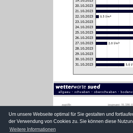
zugriffe:
insgesamt: 91.590.1
monatshöchstwert: 1.590.0
Um unsere Webseite optimal für Sie gestalten und fortlau
der Verwendung von Cookies zu. Sie können diese Nutzung
wetterwarte süd
konradstraße 3
Weitere Informationen
roland roth
88427 bad sch