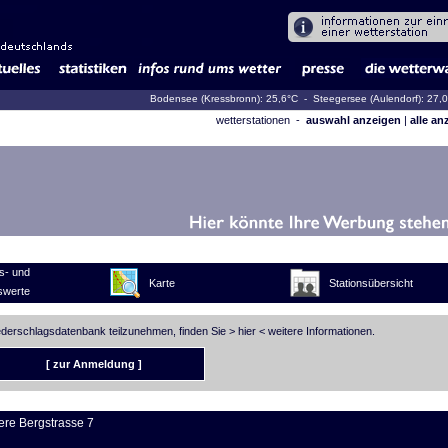
Bodensee (Kressbronn): 25,6°C
- Steegersee (Aulendorf): 27,
wetterstationen -
auswahl anzeigen
|
alle an
s- und
Karte
Stationsübersicht
swerte
iederschlagsdatenbank teilzunehmen, finden Sie >
hier
< weitere Informationen.
[ zur Anmeldung ]
ere Bergstrasse 7