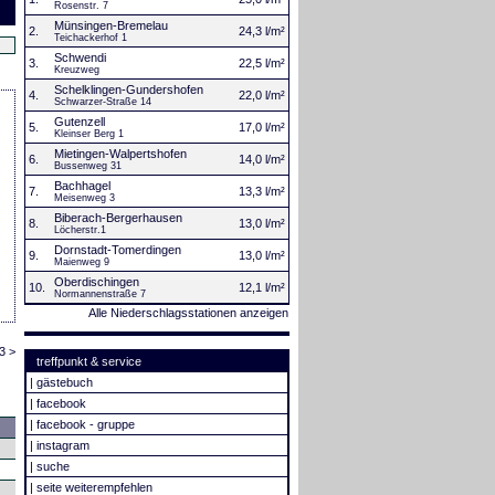
Rosenstr. 7
Münsingen-Bremelau
2.
24,3 l/m²
Teichackerhof 1
Schwendi
3.
22,5 l/m²
Kreuzweg
Schelklingen-Gundershofen
4.
22,0 l/m²
Schwarzer-Straße 14
Gutenzell
5.
17,0 l/m²
Kleinser Berg 1
Mietingen-Walpertshofen
6.
14,0 l/m²
Bussenweg 31
Bachhagel
7.
13,3 l/m²
Meisenweg 3
Biberach-Bergerhausen
8.
13,0 l/m²
Löcherstr.1
Dornstadt-Tomerdingen
9.
13,0 l/m²
Maienweg 9
Oberdischingen
10.
12,1 l/m²
Normannenstraße 7
Alle Niederschlagsstationen anzeigen
3 >
treffpunkt & service
|
gästebuch
|
facebook
|
facebook - gruppe
|
instagram
|
suche
|
seite weiterempfehlen