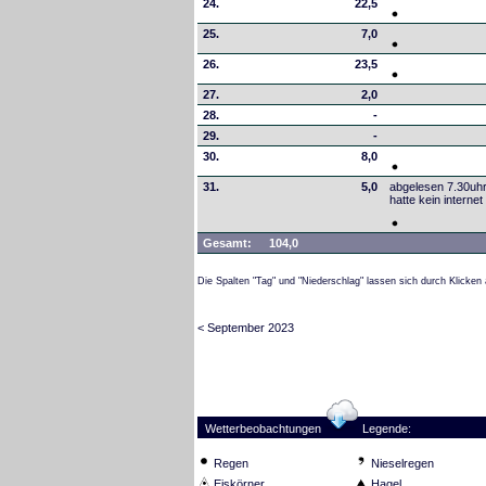
24.
22,5
25.
7,0
26.
23,5
27.
2,0
28.
-
29.
-
30.
8,0
31.
5,0
abgelesen 7.30uh
hatte kein internet
Gesamt:
104,0
Die Spalten "Tag" und "Niederschlag" lassen sich durch Klicken 
< September 2023
Wetterbeobachtungen
Legende:
Regen
Nieselregen
Eiskörner
Hagel