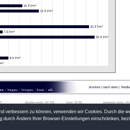
drucken
|
nach oben
|
feedb
07
aktueller monat: 287.938
heute: 30.081
momentan online: 146
99
vorheriger monat: 1.242.184
gestern: 62.026
tageshöchstwert: 111.010
fend verbessern zu können, verwenden wir Cookies. Durch die 
 durch Ändern Ihrer Browser-Einstellungen einschränken, bez
>>
kontakt
info@wetterwarte-sued.com
ussenried
>>
impressum