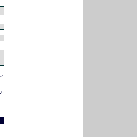
/m².
3 >