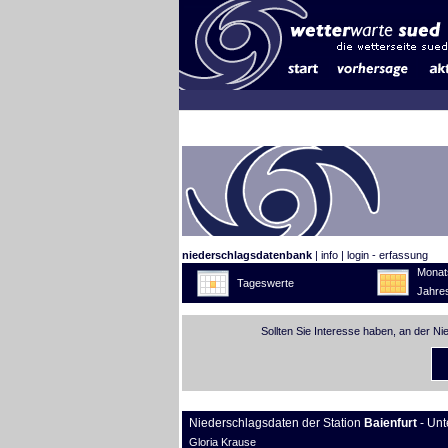
niederschlagsdatenbank
|
info
|
login - erfassung
Monat
Tageswerte
Jahre
Sollten Sie Interesse haben, an der N
Niederschlagsdaten der Station
Baienfurt
- Unt
Gloria Krause