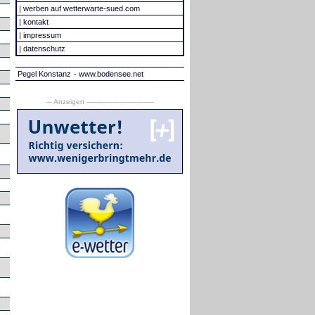
|
werben auf wetterwarte-sued.com
|
kontakt
|
impressum
|
datenschutz
Pegel Konstanz
- www.bodensee.net
--- Anzeigen --------------------------------