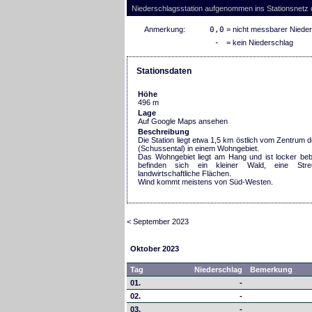
Niederschlagsstation aufgenommen ins Stationsnetz
Anmerkung:
0,0
= nicht messbarer Niede
-
= kein Niederschlag
Stationsdaten
Höhe
496 m
Lage
Auf Google Maps ansehen
Beschreibung
Die Station liegt etwa 1,5 km östlich vom Zentrum d
(Schussental) in einem Wohngebiet.
Das Wohngebiet liegt am Hang und ist locker beb
befinden sich ein kleiner Wald, eine Stre
landwirtschaftliche Flächen.
Wind kommt meistens von Süd-Westen.
< September 2023
Oktober 2023
Tag
Niederschlag
Bemerkung
01.
-
02.
-
03.
-