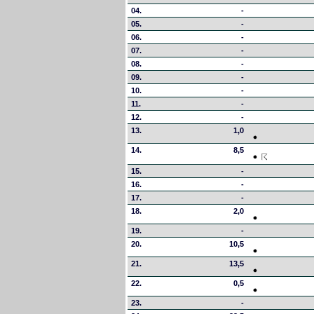
04.
-
05.
-
06.
-
07.
-
08.
-
09.
-
10.
-
11.
-
12.
-
13.
1,0
14.
8,5
15.
-
16.
-
17.
-
18.
2,0
19.
-
20.
10,5
21.
13,5
22.
0,5
23.
-