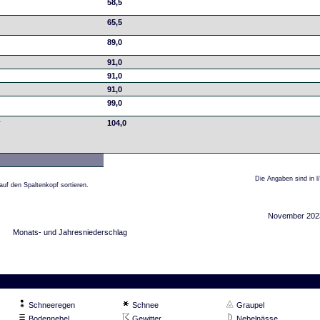
58,5
65,5
89,0
91,0
91,0
91,0
99,0
r
104,0
Die Angaben sind in l
auf den Spaltenkopf sortieren.
November 202
Monats- und Jahresniederschlag
Schneeregen
Schnee
Graupel
Bodennebel
Gewitter
Nebelnässe