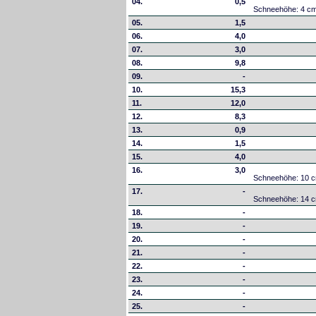
04.
0,5
Schneehöhe: 4 c
05.
1,5
06.
4,0
07.
3,0
08.
9,8
09.
-
10.
15,3
11.
12,0
12.
8,3
13.
0,9
14.
1,5
15.
4,0
16.
3,0
Schneehöhe: 10 
17.
-
Schneehöhe: 14 
18.
-
19.
-
20.
-
21.
-
22.
-
23.
-
24.
-
25.
-