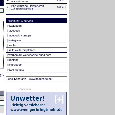
Amriswilstrasse
Bad Waldsee-Haisterkirch
2.
6,6 l/m²
Zur Spitzenkapelle 1
treffpunkt & service
|
gästebuch
|
facebook
|
facebook - gruppe
|
instagram
|
suche
|
seite weiterempfehlen
|
werben auf wetterwarte-sued.com
|
kontakt
|
impressum
|
datenschutz
6 >
Pegel Konstanz
- www.bodensee.net
--- Anzeigen --------------------------------