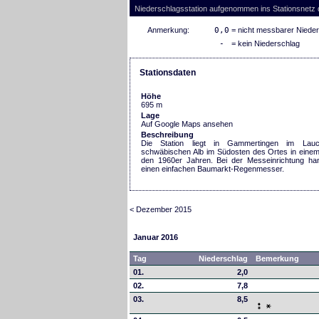
Niederschlagsstation aufgenommen ins Stationsnetz
Anmerkung:
0,0
= nicht messbarer Niede
-
= kein Niederschlag
Stationsdaten
Höhe
695 m
Lage
Auf Google Maps ansehen
Beschreibung
Die Station liegt in Gammertingen im Lauc
schwäbischen Alb im Südosten des Ortes in eine
den 1960er Jahren. Bei der Messeinrichtung ha
einen einfachen Baumarkt-Regenmesser.
< Dezember 2015
Januar 2016
Tag
Niederschlag
Bemerkung
01.
2,0
02.
7,8
03.
8,5