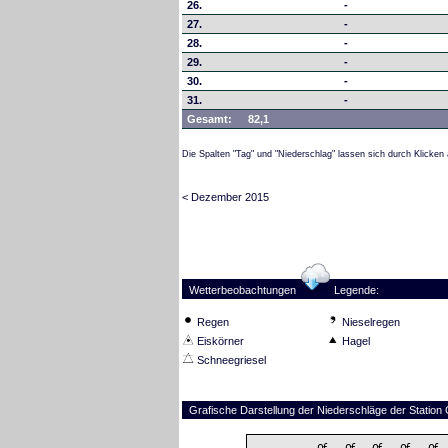
26.
-
27.
-
28.
-
29.
-
30.
-
31.
-
Gesamt:
82,1
Die Spalten "Tag" und "Niederschlag" lassen sich durch Klicken 
< Dezember 2015
Wetterbeobachtungen
Legende:
Regen
Nieselregen
Eiskörner
Hagel
Schneegriesel
Grafische Darstellung der Niederschläge der Statio