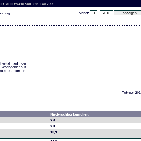
 der Wetterwarte Süd am 04.08.2009
Monat:
.
rschlag
herttal auf der
m Wohngebiet aus
ndelt es sich um
Februar 201
Niederschlag kumuliert
2,0
9,8
18,3