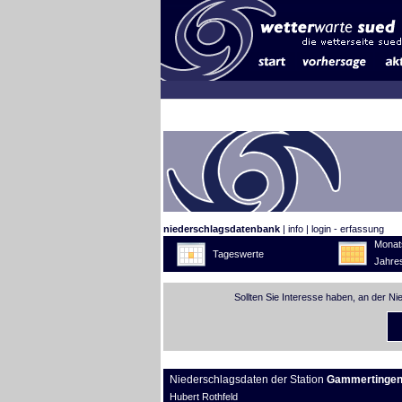
niederschlagsdatenbank
|
info
|
login - erfassung
Monat
Tageswerte
Jahre
Sollten Sie Interesse haben, an der N
Niederschlagsdaten der Station
Gammertinge
Hubert Rothfeld