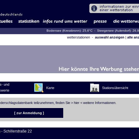
Bodensee (Kressbronn): 25,6°C
- Steegersee (Aulendorf): 26,
wetterstationen -
auswahl anzeigen
|
alle an
s- und
Karte
Stationsübersicht
swerte
iederschlagsdatenbank teilzunehmen, finden Sie >
hier
< weitere Informationen.
[ zur Anmeldung ]
n
- Schillerstraße 22