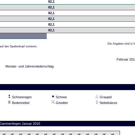
82,1
82,1
82,1
82,1
82,1
82,1
Die Angaben sind in l
auf den Spaltenkopf sortieren.
Februar 201
Monats- und Jahresniederschlag
Schneeregen
Schnee
Graupel
Bodennebel
Gewitter
Nebelnässe
n Gammertingen Januar 2016