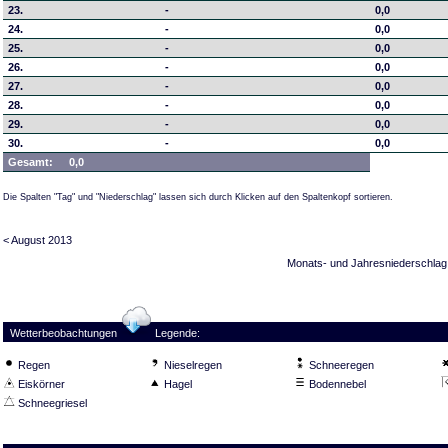
23.
-
0,0
24.
-
0,0
25.
-
0,0
26.
-
0,0
27.
-
0,0
28.
-
0,0
29.
-
0,0
30.
-
0,0
Gesamt:
0,0
Die Spalten "Tag" und "Niederschlag" lassen sich durch Klicken auf den Spaltenkopf sortieren.
< August 2013
Monats- und Jahresniederschlag
Wetterbeobachtungen
Legende:
Regen
Nieselregen
Schneeregen
Eiskörner
Hagel
Bodennebel
Schneegriesel