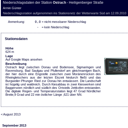
Niederschlagsdaten der Station
Ostrach
- Heiligenberger Straße
Armin Günter
Niederschlagsstation aufgenommen ins Stationsnetz der Wetterwarte Süd am 12.09.2010
Anmerkung:
0,0
= nicht messbarer Niederschlag
-
= kein Niederschlag
Stationsdaten
Höhe
624 m
Lage
Auf Google Maps ansehen
Beschreibung
Ostrach liegt zwischen Donau und Bodensee, Sigmaringen und
Ravensburg, Bad Saulgau und Pfullendorf am gleichnamigen Bach,
der hier durch eine Engstelle zwischen zwei Moränenrücken des
Rheingletschers aus der letzten Eiszeit hindurch fließt und das
Burgweiler-Pfrunger Ried zur Donau hin entwässert. Die Landschaft
ist hügelig und waldreich. Durch Kiesabbau in zwei Kieswerken sind
Baggerseen nördlich und südlich des Ortsteils Jettkofen entstanden.
Die digitale Regen- und Temperaturstation liegt 47 Grad Nördlicher
Breite,9 Grad und 22 min östlicher Länge ,621 über NN.
< August 2013
September 2013