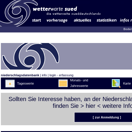
Boden
niederschlagsdatenbank
|
info
|
login - erfassung
Monats- und
Tageswerte
Karte
Jahreswerte
Sollten Sie Interesse haben, an der Niedersch
finden Sie >
hier
< weitere Inf
[ zur Anmeldung ]