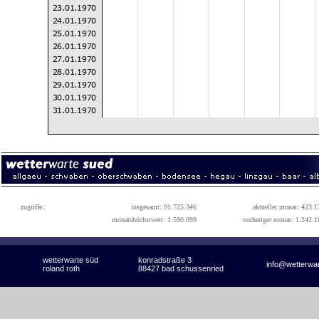
zugriffe:
insgesamt: 91.725.346
aktueller monat: 423.1
monatshöchstwert: 1.590.099
vorheriger monat: 1.242.1
wetterwarte süd
konradstraße 3
info@wetterwa
roland roth
88427 bad schussenried