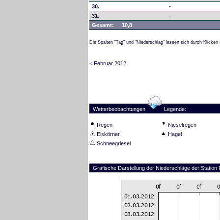
30.
-
31.
-
Gesamt:
10,8
Die Spalten "Tag" und "Niederschlag" lassen sich durch Klicken 
< Februar 2012
Wetterbeobachtungen
Legende:
Regen
Nieselregen
Eiskörner
Hagel
Schneegriesel
Grafische Darstellung der Niederschläge der Station 