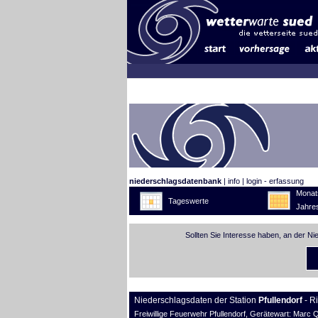
niederschlagsdatenbank
|
info
|
login - erfassung
Monat
Tageswerte
Jahre
Sollten Sie Interesse haben, an der N
Niederschlagsdaten der Station
Pfullendorf
- R
Freiwillige Feuerwehr Pfullendorf, Gerätewart: Marc