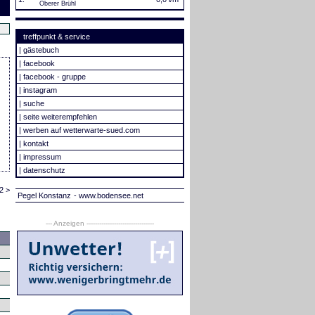
Oberer Brühl
treffpunkt & service
|
gästebuch
|
facebook
|
facebook - gruppe
|
instagram
|
suche
|
seite weiterempfehlen
|
werben auf wetterwarte-sued.com
|
kontakt
|
impressum
|
datenschutz
2 >
Pegel Konstanz
- www.bodensee.net
--- Anzeigen --------------------------------