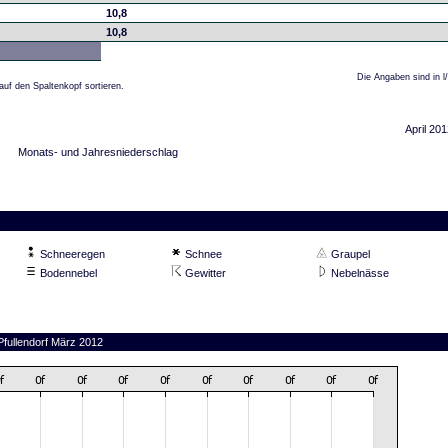
10,8
10,8
Die Angaben sind in l
auf den Spaltenkopf sortieren.
April 201
Monats- und Jahresniederschlag
Schneeregen
Schnee
Graupel
Bodennebel
Gewitter
Nebelnässe
Pfullendorf März 2012