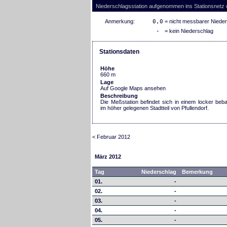
Niederschlagsstation aufgenommen ins Stationsnetz
Anmerkung:
0,0
= nicht messbarer Niede
-
= kein Niederschlag
Stationsdaten
Höhe
660 m
Lage
Auf Google Maps ansehen
Beschreibung
Die Meßstation befindet sich in einem locker be
im höher gelegenen Stadtteil von Pfullendorf.
< Februar 2012
März 2012
Tag
Niederschlag
Bemerkung
01.
-
02.
-
03.
-
04.
-
05.
-