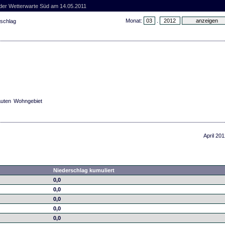
 der Wetterwarte Süd am 14.05.2011
Monat:
.
rschlag
bauten Wohngebiet
April 201
Niederschlag kumuliert
0,0
0,0
0,0
0,0
0,0