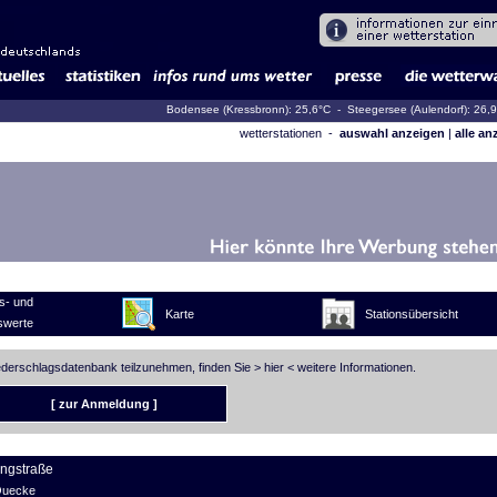
Bodensee (Kressbronn): 25,6°C
- Steegersee (Aulendorf): 26,
wetterstationen -
auswahl anzeigen
|
alle an
s- und
Karte
Stationsübersicht
swerte
iederschlagsdatenbank teilzunehmen, finden Sie >
hier
< weitere Informationen.
[ zur Anmeldung ]
ingstraße
 Quecke