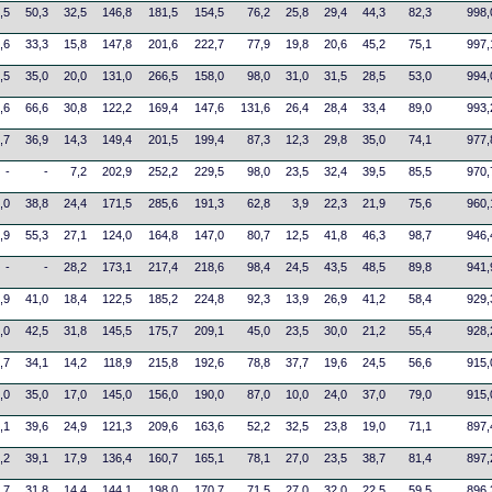
,5
50,3
32,5
146,8
181,5
154,5
76,2
25,8
29,4
44,3
82,3
998,
,6
33,3
15,8
147,8
201,6
222,7
77,9
19,8
20,6
45,2
75,1
997,
,5
35,0
20,0
131,0
266,5
158,0
98,0
31,0
31,5
28,5
53,0
994,
,6
66,6
30,8
122,2
169,4
147,6
131,6
26,4
28,4
33,4
89,0
993,
,7
36,9
14,3
149,4
201,5
199,4
87,3
12,3
29,8
35,0
74,1
977,
-
-
7,2
202,9
252,2
229,5
98,0
23,5
32,4
39,5
85,5
970,
,0
38,8
24,4
171,5
285,6
191,3
62,8
3,9
22,3
21,9
75,6
960,
,9
55,3
27,1
124,0
164,8
147,0
80,7
12,5
41,8
46,3
98,7
946,
-
-
28,2
173,1
217,4
218,6
98,4
24,5
43,5
48,5
89,8
941,
,9
41,0
18,4
122,5
185,2
224,8
92,3
13,9
26,9
41,2
58,4
929,
,0
42,5
31,8
145,5
175,7
209,1
45,0
23,5
30,0
21,2
55,4
928,
,7
34,1
14,2
118,9
215,8
192,6
78,8
37,7
19,6
24,5
56,6
915,
,0
35,0
17,0
145,0
156,0
190,0
87,0
10,0
24,0
37,0
79,0
915,
,1
39,6
24,9
121,3
209,6
163,6
52,2
32,5
23,8
19,0
71,1
897,
,2
39,1
17,9
136,4
160,7
165,1
78,1
27,0
23,5
38,7
81,4
897,
,7
31,8
14,4
144,1
198,0
170,7
71,5
27,0
32,0
22,5
59,5
896,