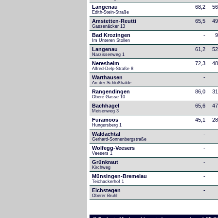
Langenau
68,2
56
Edith-Stein-Straße
Amstetten-Reutti
65,5
49
Gassenäcker 13
Bad Krozingen
-
9
Im Unteren Stollen
Langenau
61,2
52
Narzissenweg 1
Neresheim
72,3
48
Alfred-Delp-Straße 8
Warthausen
-
An der Schloßhalde 
Rangendingen
86,0
31
Obere Gasse 10
Bachhagel
65,6
47
Meisenweg 3
Füramoos
45,1
28
Hungersberg 1
Waldachtal
-
Gerhard-Sonnenbergstraße
Wolfegg-Veesers
-
Veesers 1
Grünkraut
-
Kirchweg
Münsingen-Bremelau
-
Teichackerhof 1
Eichstegen
-
Oberer Brühl