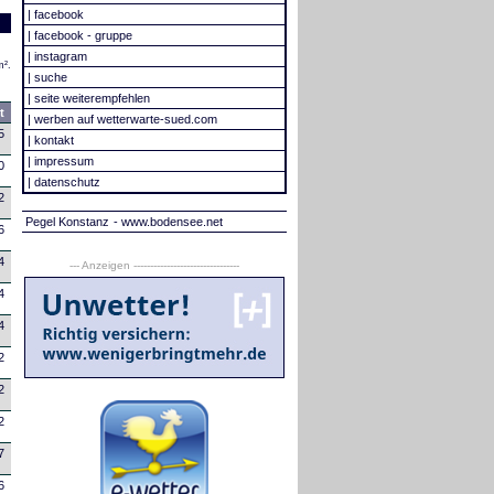
|
facebook
|
facebook - gruppe
|
instagram
m².
|
suche
|
seite weiterempfehlen
t
|
werben auf wetterwarte-sued.com
5
|
kontakt
|
impressum
0
|
datenschutz
2
Pegel Konstanz
- www.bodensee.net
6
4
--- Anzeigen --------------------------------
4
4
2
2
2
7
6