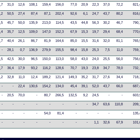
,7
31,0
12,6
108,1
159,4
156,0
77,0
20,9
22,3
37,0
72,2
821,
,2
50,5
27,4
87,4
87,1
202,4
92,6
6,1
24,7
43,7
80,2
816,
,5
45,7
50,0
135,9
213,0
114,5
43,5
44,8
56,3
30,2
46,7
790,
,4
35,7
12,5
109,0
147,0
152,3
67,9
15,3
19,7
29,4
68,4
770,
,7
40,4
26,1
86,7
81,9
164,6
85,0
15,5
31,6
32,0
81,1
765,
-
28,1
0,7
136,9
279,9
155,5
98,4
15,8
25,3
7,5
11,0
759,
,5
42,5
30,0
96,5
150,0
113,0
58,0
43,0
24,0
25,5
56,0
756,
,7
36,4
17,9
93,2
116,2
128,6
70,7
19,3
23,8
34,7
78,0
732,
,2
32,8
11,0
12,4
189,2
121,4
149,3
35,2
31,7
27,6
34,4
718,
-
-
22,4
130,6
154,2
134,0
45,4
39,1
52,0
43,7
66,0
687,
-
20,5
70,0
-
80,7
266,5
132,5
9,2
24,5
-
-
603,
-
-
-
-
-
-
-
-
34,7
63,6
110,8
209,
-
-
-
-
54,0
81,4
-
-
-
-
-
135,
-
-
-
-
-
-
-
-
1,1
32,6
67,9
101,