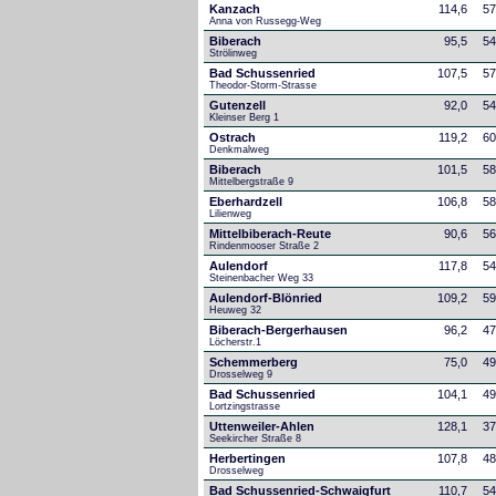
Kanzach
114,6
57
Anna von Russegg-Weg
Biberach
95,5
54
Strölinweg
Bad Schussenried
107,5
57
Theodor-Storm-Strasse
Gutenzell
92,0
54
Kleinser Berg 1
Ostrach
119,2
60
Denkmalweg 
Biberach
101,5
58
Mittelbergstraße 9
Eberhardzell
106,8
58
Lilienweg
Mittelbiberach-Reute
90,6
56
Rindenmooser Straße 2
Aulendorf
117,8
54
Steinenbacher Weg 33
Aulendorf-Blönried
109,2
59
Heuweg 32
Biberach-Bergerhausen
96,2
47
Löcherstr.1
Schemmerberg
75,0
49
Drosselweg 9
Bad Schussenried
104,1
49
Lortzingstrasse
Uttenweiler-Ahlen
128,1
37
Seekircher Straße 8
Herbertingen
107,8
48
Drosselweg
Bad Schussenried-Schwaigfurt
110,7
54