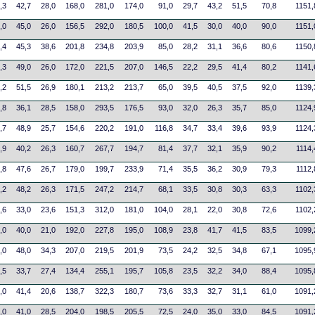
,3
42,7
28,0
168,0
281,0
174,0
91,0
29,7
43,2
51,5
70,8
1151,
,0
45,0
26,0
156,5
292,0
180,5
100,0
41,5
30,0
40,0
90,0
1151,
,4
45,3
38,6
201,8
234,8
203,9
85,0
28,2
31,1
36,6
80,6
1150,
,3
49,0
26,0
172,0
221,5
207,0
146,5
22,2
29,5
41,4
80,2
1141,
,2
51,5
26,9
180,1
213,2
213,7
65,0
39,5
40,5
37,5
92,0
1139,
,8
36,1
28,5
158,0
293,5
176,5
93,0
32,0
26,3
35,7
85,0
1124,
,7
48,9
25,7
154,6
220,2
191,0
116,8
34,7
33,4
39,6
93,9
1124,
,9
40,2
26,3
160,7
267,7
194,7
81,4
37,7
32,1
35,9
90,2
1114,
,8
47,6
26,7
179,0
199,7
233,9
71,4
35,5
36,2
30,9
79,3
1112,
,2
48,2
26,3
171,5
247,2
214,7
68,1
33,5
30,8
30,3
63,3
1102,
,6
33,0
23,6
151,3
312,0
181,0
104,0
28,1
22,0
30,8
72,6
1102,
,0
40,0
21,0
192,0
227,8
195,0
108,9
23,8
41,7
41,5
83,5
1099,
,0
48,0
34,3
207,0
219,5
201,9
73,5
24,2
32,5
34,8
67,1
1095,
,5
33,7
27,4
134,4
255,1
195,7
105,8
23,5
32,2
34,0
88,4
1095,
,0
41,4
20,6
138,7
322,3
180,7
73,6
33,3
32,7
31,1
61,0
1091,
,0
41,0
28,5
204,0
198,5
205,5
72,5
24,0
35,0
33,0
84,5
1091,