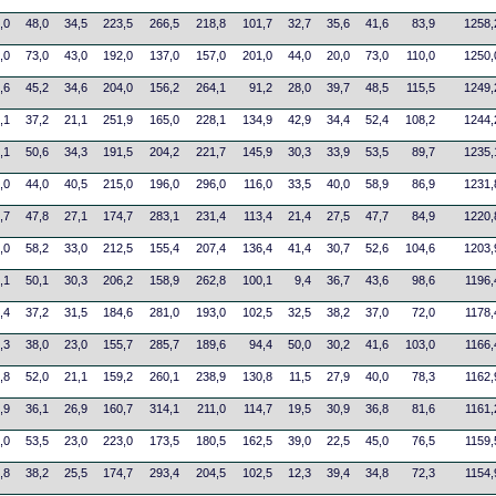
,0
48,0
34,5
223,5
266,5
218,8
101,7
32,7
35,6
41,6
83,9
1258,
,0
73,0
43,0
192,0
137,0
157,0
201,0
44,0
20,0
73,0
110,0
1250,
,6
45,2
34,6
204,0
156,2
264,1
91,2
28,0
39,7
48,5
115,5
1249,
,1
37,2
21,1
251,9
165,0
228,1
134,9
42,9
34,4
52,4
108,2
1244,
,1
50,6
34,3
191,5
204,2
221,7
145,9
30,3
33,9
53,5
89,7
1235,
,0
44,0
40,5
215,0
196,0
296,0
116,0
33,5
40,0
58,9
86,9
1231,
,7
47,8
27,1
174,7
283,1
231,4
113,4
21,4
27,5
47,7
84,9
1220,
,0
58,2
33,0
212,5
155,4
207,4
136,4
41,4
30,7
52,6
104,6
1203,
,1
50,1
30,3
206,2
158,9
262,8
100,1
9,4
36,7
43,6
98,6
1196,
,4
37,2
31,5
184,6
281,0
193,0
102,5
32,5
38,2
37,0
72,0
1178,
,3
38,0
23,0
155,7
285,7
189,6
94,4
50,0
30,2
41,6
103,0
1166,
,8
52,0
21,1
159,2
260,1
238,9
130,8
11,5
27,9
40,0
78,3
1162,
,9
36,1
26,9
160,7
314,1
211,0
114,7
19,5
30,9
36,8
81,6
1161,
,0
53,5
23,0
223,0
173,5
180,5
162,5
39,0
22,5
45,0
76,5
1159,
,8
38,2
25,5
174,7
293,4
204,5
102,5
12,3
39,4
34,8
72,3
1154,