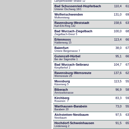
Lampertsweiler Straße 12
Bad Schussenried-Hopferbach
110,4
61
Unterer Öschweg 16/1
Wolfertschwenden
131,0
69
Molkereiweg
Ravensburg-Weststadt
158,6
63
Karl-Erb-Ring 142
Bad Wurzach-Ziegelbach
100,0
68
Ziegelbach-Greut 5
Erlenmoos
113,4
66
Haldenweg 15
Baienfurt
38,0
67
Untere Bergstrasse 7
Gutenzell-Hürbel
95,1
66
Bei der Sägmühle 1
Bad Wurzach-Seibranz
104,7
67
Kimpflerhof 2 
Ravensburg-Wernsreute
137,6
62
Wernsreute 25
Moosburg
113,5
55
Käserweg 5
Biberach
96,9
58
Amriswilstrasse
Kirchberg
83,3
59
Rosenstr. 7
Warthausen-Barabein
73,0
55
Barabein 20
Aichstetten-Nestbaum
97,5
63
Nestbaum
Hochdorf-Schweinhausen
91,5
65
Lindenweg 2