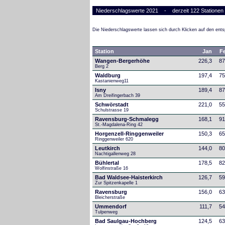
Niederschlagswerte 2021 - derzeit 122 Stationen
Die Niederschlagswerte lassen sich durch Klicken auf den en
Station
Jan
F
Wangen-Bergerhöhe
226,3
87
Berg 2
Waldburg
197,4
75
Kastanienweg11
Isny
189,4
87
Am Dreifingerbach 39
Schwörstadt
221,0
55
Schulstrasse 19
Ravensburg-Schmalegg
168,1
91
St.-Magdalena-Ring 42
Horgenzell-Ringgenweiler
150,3
65
Ringgenweiler 620
Leutkirch
144,0
80
Nachtigallenweg 28
Bühlertal
178,5
82
Wolfinstraße 16
Bad Waldsee-Haisterkirch
126,7
59
Zur Spitzenkapelle 1
Ravensburg
156,0
63
Bleicherstraße
Ummendorf
111,7
54
Tulpenweg
Bad Saulgau-Hochberg
124,5
63