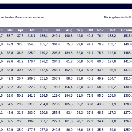
tsprechenden Monatsnamen sortieren.
Die Angaben sind in l/
eb
Mär
Apr
Mai
Jun
Jul
Aug
Sep
Okt
Nov
Dez
Gesam
,7
55,7
37,7
218,1
136,1
249,1
190,6
42,8
42,8
76,4
153,2
1516,
,8
42,9
32,0
254,3
165,7
301,6
75,0
99,6
44,1
70,9
133,7
1493,
,6
65,8
36,8
225,0
170,2
206,8
184,8
62,0
41,4
75,6
142,8
1488,
,6
99,6
41,2
178,4
176,2
284,2
61,2
50,8
53,8
60,8
127,8
1410,
,0
53,8
30,7
227,6
172,5
286,1
102,6
51,3
59,8
43,5
85,4
1372,
,6
49,3
26,7
209,3
231,5
268,9
88,3
25,8
46,1
49,9
104,7
1316,
,0
68,2
35,9
222,2
163,1
198,7
156,4
22,0
36,2
68,5
105,2
1300,
,5
62,0
50,2
141,5
156,5
129,0
194,5
31,0
71,5
95,0
108,0
1300,
,3
54,5
29,2
231,0
254,0
223,5
105,5
35,2
33,8
43,6
91,9
1288,
,1
43,6
31,8
203,0
190,8
256,5
93,4
28,3
37,8
48,6
117,3
1270,
,6
32,5
25,5
196,8
337,7
227,1
101,6
28,7
27,3
34,4
91,8
1269,
,0
52,9
35,0
177,6
277,0
242,5
86,9
46,6
38,4
35,6
79,6
1259,