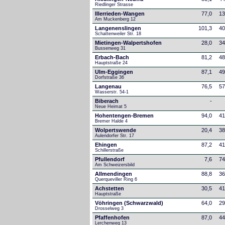
Riedlinger Strasse
Illerrieden-Wangen
77,0
13
Am Muckenberg 12
Langenenslingen
101,3
40
Schattenweiler Str. 18
Mietingen-Walpertshofen
28,0
34
Bussenweg 31
Erbach-Bach
81,2
48
Hauptstraße 24
Ulm-Eggingen
87,1
49
Dorfstraße 36
Langenau
76,5
57
Wasserstr. 54-1
Biberach
-
Neue Heimat 5
Hohentengen-Bremen
94,0
41
Bremer Halde 4
Wolpertswende
20,4
38
Aulendorfer Str. 17
Ehingen
87,2
41
Schillerstraße
Pfullendorf
7,6
74
Am Schweizersbild 
Allmendingen
88,8
36
Querqueviller Ring 6
Achstetten
30,5
41
Hauptstraße
Vöhringen (Schwarzwald)
64,0
29
Drosselweg 3
Pfaffenhofen
87,0
44
Lerchenweg 13