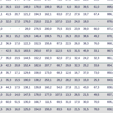
,0
35,5
13,0
148,0
178,0
199,0
95,0
6,0
30,0
39,5
61,0
895,
,1
41,5
20,7
121,2
194,3
162,1
63,0
27,2
27,6
19,7
67,4
886,
,0
32,0
17,0
176,0
218,0
211,0
107,0
13,0
24,0
18,0
-
878,
,0
-
-
28,0
276,5
200,0
75,5
33,5
23,9
39,0
66,0
871,
,6
30,1
15,2
129,0
146,4
199,5
79,1
26,3
20,0
38,6
49,2
870,
,2
36,9
17,0
122,3
152,5
155,6
87,5
22,5
26,0
38,3
76,0
868,
-
42,5
31,5
183,5
293,0
87,0
112,5
6,5
31,5
45,9
33,1
867,
,7
35,0
23,5
144,5
152,2
192,3
62,0
27,1
32,4
24,2
32,3
861,
,9
42,3
20,8
152,4
182,6
207,7
68,7
29,8
32,3
25,2
33,6
854,
,8
35,7
17,1
129,6
158,0
173,0
68,3
12,6
16,7
37,0
73,0
850,
,1
35,3
15,5
190,0
138,2
253,1
28,2
28,2
33,3
15,0
25,3
843,
,9
44,3
17,5
138,1
139,8
160,2
54,0
27,8
21,1
43,0
67,3
838,
,0
31,0
14,0
147,5
178,0
177,0
107,5
13,3
26,5
21,5
49,5
837,
,0
60,0
51,5
135,0
166,7
111,5
69,5
31,0
17,0
30,0
70,0
835,
,5
26,5
16,0
125,0
154,0
155,0
83,5
8,0
21,5
31,5
78,0
830,