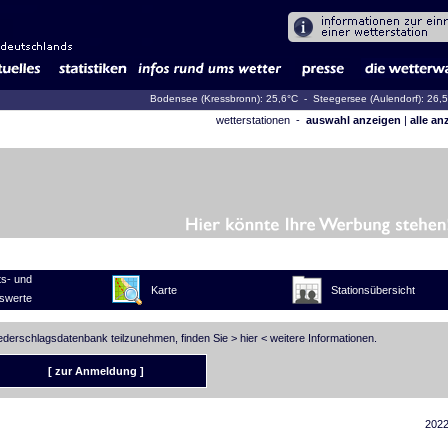
Bodensee (Kressbronn): 25,6°C
- Steegersee (Aulendorf): 26,
wetterstationen -
auswahl anzeigen
|
alle an
s- und
Karte
Stationsübersicht
swerte
iederschlagsdatenbank teilzunehmen, finden Sie >
hier
< weitere Informationen.
[ zur Anmeldung ]
2022