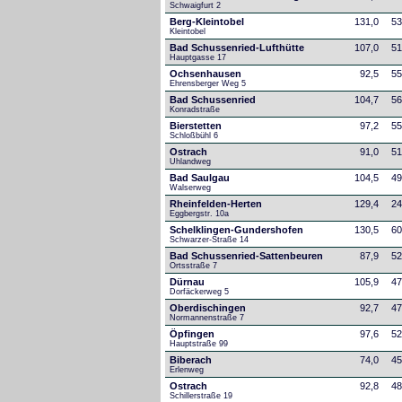
Schwaigfurt 2
Berg-Kleintobel
131,0
53
Kleintobel
Bad Schussenried-Lufthütte
107,0
51
Hauptgasse 17
Ochsenhausen
92,5
55
Ehrensberger Weg 5
Bad Schussenried
104,7
56
Konradstraße
Bierstetten
97,2
55
Schloßbühl 6
Ostrach
91,0
51
Uhlandweg
Bad Saulgau
104,5
49
Walserweg
Rheinfelden-Herten
129,4
24
Eggbergstr. 10a
Schelklingen-Gundershofen
130,5
60
Schwarzer-Straße 14
Bad Schussenried-Sattenbeuren
87,9
52
Ortsstraße 7
Dürnau
105,9
47
Dorfäckerweg 5
Oberdischingen
92,7
47
Normannenstraße 7
Öpfingen
97,6
52
Hauptstraße 99
Biberach
74,0
45
Erlenweg
Ostrach
92,8
48
Schillerstraße 19