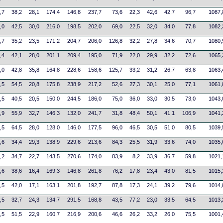
,7
38,2
28,1
174,4
146,8
237,7
73,6
22,3
42,6
42,7
96,7
1087,
,0
42,5
30,0
216,0
198,5
202,0
69,0
22,5
32,0
34,0
77,8
1082,
,7
35,2
23,5
171,2
204,7
206,0
126,8
32,2
27,8
34,6
70,7
1080,
,4
42,1
28,0
201,1
209,4
195,0
71,9
22,0
29,9
32,2
72,6
1065,
,0
42,8
35,8
164,8
228,6
158,6
125,7
33,2
31,2
26,7
63,8
1063,
,5
54,5
20,8
175,8
238,9
217,2
52,6
27,3
30,1
25,0
77,1
1061,
,5
40,5
20,5
150,0
244,5
186,0
75,0
36,0
33,0
30,5
73,0
1043,
,9
55,9
32,7
146,3
132,0
241,7
31,8
48,4
50,1
41,1
106,9
1041,
,5
64,5
28,0
128,0
146,0
177,5
96,0
46,5
30,5
51,0
80,5
1039,
,6
34,4
29,3
138,9
229,6
213,6
84,3
25,5
31,9
33,6
74,0
1035,
,2
34,7
22,7
143,5
270,6
174,0
83,9
8,2
33,9
36,7
59,8
1021,
,6
38,6
16,4
169,3
146,8
261,8
76,2
17,8
23,4
43,0
81,5
1015,
,5
42,0
17,1
163,1
201,8
192,7
87,8
17,3
24,1
39,2
79,6
1014,
,5
32,7
24,3
134,7
291,5
168,8
43,5
77,2
23,0
33,5
64,5
1013,
,5
51,5
22,9
160,7
216,9
200,6
46,6
26,2
33,2
26,0
75,5
1001,