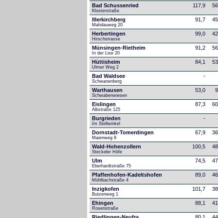
Bad Schussenried
117,9
56
Klosterstraße
Illerkirchberg
91,7
45
Mahdauweg 20
Herbertingen
99,0
42
Hirschstrasse
Münsingen-Rietheim
91,2
56
In der Lise 20
Hüttisheim
84,1
53
Ulmer Weg 2
Bad Waldsee
-
Schwanenberg
Warthausen
53,0
9
Schwabenwiesen 
Eislingen
87,3
60
Albstraße 125
Burgrieden
-
Im Stellwinkel
Dornstadt-Tomerdingen
67,9
36
Maienweg 9
Wald-Hohenzollern
100,5
48
Steckeler Höfe
Ulm
74,5
47
Eberhardtstraße 75
Pfaffenhofen-Kadeltshofen
89,0
46
Mühlbachstraße 4
Inzigkofen
101,7
38
Butzenweg 1
Ehingen
88,1
41
Rosenstraße
Riedlingen-Neufra
80,1
44