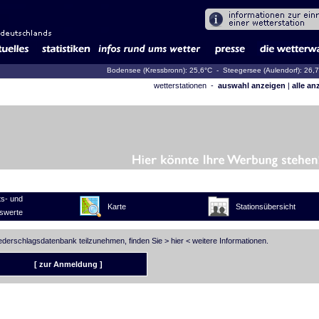
Bodensee (Kressbronn): 25,6°C
- Steegersee (Aulendorf): 26,
wetterstationen -
auswahl anzeigen
|
alle an
s- und
Karte
Stationsübersicht
swerte
iederschlagsdatenbank teilzunehmen, finden Sie >
hier
< weitere Informationen.
[ zur Anmeldung ]