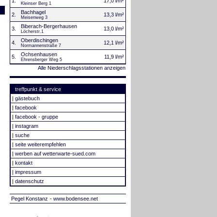
1.
17,0 l/m²
Kleinser Berg 1
Bachhagel
2.
13,3 l/m²
Meisenweg 3
Biberach-Bergerhausen
3.
13,0 l/m²
Löcherstr.1
Oberdischingen
4.
12,1 l/m²
Normannenstraße 7
Ochsenhausen
5.
11,9 l/m²
Ehrensberger Weg 5
Alle Niederschlagsstationen anzeigen
treffpunkt & service
|
gästebuch
|
facebook
|
facebook - gruppe
|
instagram
|
suche
|
seite weiterempfehlen
|
werben auf wetterwarte-sued.com
|
kontakt
|
impressum
|
datenschutz
Pegel Konstanz
- www.bodensee.net