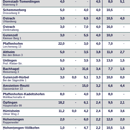
Dornstadt-Tomerdingen
4,0
-
-
4,5
8,0
5,1
Maienweg 9
Schemmerberg
5,0
-
4,0
4,0
10,5
-
Drosselweg 9
Ostrach
3,0
-
6,5
4,0
10,5
4,0
Uhlandweg
Ostrach
3,0
-
7,0
4,0
16,0
-
Denkmalweg 
Gutenzell
3,0
-
5,5
4,0
10,0
-
Kleinser Berg 1
Pfaffenhofen
22,0
-
3,0
4,0
7,0
-
Lerchenweg 13
Altheim
5,0
-
3,5
3,8
11,0
2,7
Bei den Birken 3
Unlingen
5,0
-
3,5
3,5
13,0
1,5
Prof.-Rieber-Str.
Bachhagel
3,3
-
31,6
3,4
7,7
1,5
Meisenweg 3
Gutenzell-Hürbel
3,0
0,0
5,1
3,3
10,0
0,0
Bei der Sägmühle 1
Amstetten-Reutti
-
-
15,0
3,2
6,6
4,4
Gassenäcker 13
Pfaffenhofen-Kadeltshofen
8,0
-
4,0
3,0
8,0
-
Mühlbachstraße 4
Öpfingen
18,2
-
6,1
2,4
9,5
2,1
Hauptstraße 99
Hüttisheim
11,2
0,0
4,2
2,4
6,8
3,6
Ulmer Weg 2
Hohentengen
2,0
-
6,0
2,2
12,0
2,0
Repperweiler
Hohentengen-Völlkofen
1,0
-
4,7
2,2
10,5
1,5