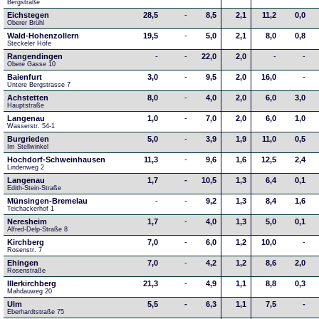
Bergstraße
Eichstegen
28,5
-
8,5
2,1
11,2
0,0
Oberer Brühl
Wald-Hohenzollern
19,5
-
5,0
2,1
8,0
0,8
Steckeler Höfe
Rangendingen
-
-
22,0
2,0
-
-
Obere Gasse 10
Baienfurt
3,0
-
9,5
2,0
16,0
-
Untere Bergstrasse 7
Achstetten
8,0
-
4,0
2,0
6,0
3,0
Hauptstraße
Langenau
1,0
-
7,0
2,0
6,0
1,0
Wasserstr. 54-1
Burgrieden
5,0
-
3,9
1,9
11,0
0,5
Im Stellwinkel
Hochdorf-Schweinhausen
11,3
-
9,6
1,6
12,5
2,4
Lindenweg 2
Langenau
1,7
-
10,5
1,3
6,4
0,1
Edith-Stein-Straße
Münsingen-Bremelau
-
-
9,2
1,3
8,4
1,6
Teichackerhof 1
Neresheim
1,7
-
4,0
1,3
5,0
0,1
Alfred-Delp-Straße 8
Kirchberg
7,0
-
6,0
1,2
10,0
-
Rosenstr. 7
Ehingen
7,0
-
4,2
1,2
8,6
2,0
Rosenstraße
Illerkirchberg
21,3
-
4,9
1,1
8,8
0,3
Mahdauweg 20
Ulm
5,5
-
6,3
1,1
7,5
-
Eberhardtstraße 75