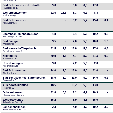
Albstraße 125
Bad Schussenried-Lufthütte
9,0
-
9,0
6,5
17,0
-
Hauptgasse 17
Wolfertschwenden
22,5
13,3
8,3
6,1
8,8
-
Molkereiweg
Bad Schussenried
-
-
9,2
5,7
15,4
0,1
Konradstraße
Ebersbach-Musbach, Boos
4,8
-
5,4
5,5
10,2
0,2
Hochberger Straße
Bad Saulgau
3,5
-
7,0
5,5
10,0
1,0
Walserweg
Bad Wurzach-Ziegelbach
11,5
1,7
15,8
5,3
17,0
0,5
Ziegelbach-Greut 5
Erlenmoos
20,9
1,1
8,7
5,2
11,3
0,0
Haldenweg 15
Unterlenningen
3,0
-
7,2
5,0
2,0
-
Kirschlatstraße
Bad Schussenried
14,0
1,0
15,0
5,0
11,0
-
Klosterstraße
Bad Schussenried-Sattenbeuren
18,0
1,0
11,0
5,0
14,0
0,2
Ortsstraße 7
Aulendorf-Blönried
18,5
-
10,2
5,0
13,0
-
Heuweg 32
Ochsenhausen
32,8
0,3
7,2
4,9
10,3
-
Ehrensberger Weg 5
Wolpertswende
15,2
-
8,9
4,8
15,0
-
Aulendorfer Str. 17
Langenenslingen
2,3
-
4,0
4,6
10,2
3,9
Schattenweiler Str. 18