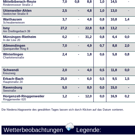
Mittelbiberach-Reute
7,0
0,8
8,8
1,0
14,5
-
Rindenmooser Straße 2
Uttenweiler-Ahlen
2,5
-
4,8
1,0
13,0
-
Seekircher Straße 8
Warthausen
3,7
-
4,8
0,8
10,8
1,4
Schwabenwiesen 
Isny
27,2
-
22,8
0,8
13,2
-
Am Dreifingerbach 39
Münsingen-Rietheim
0,2
-
31,2
0,8
6,4
0,0
In der Lise 20
Allmendingen
7,0
-
4,9
0,7
8,8
2,0
Querqueviller Ring 6
Winterlingen
2,4
-
1,8
0,6
5,8
0,8
Charlottenstraße
Schwendi
2,0
-
4,0
0,5
11,8
0,0
Kreuzweg
Erbach-Bach
25,0
-
6,0
0,5
9,5
1,5
Hauptstraße 24
Ravensburg
5,0
-
8,0
0,0
15,0
-
Seestraße 
Horgenzell-Ringgenweiler
1,2
-
12,0
0,0
16,9
0,2
Ringgenweiler 620
Die Niederschlagswerte des gewählten Tages lassen sich durch Klicken auf das Datum sortieren.
Wetterbeobachtungen
Legende: