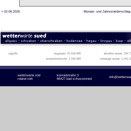
< 02.06.2026
Monats- und Jahresniederschlag
zugriffe:
insgesamt: 91.658.898
aktueller monat: 356.7
monatshöchstwert: 1.590.099
vorheriger monat: 1.242.1
wetterwarte süd
konradstraße 3
info@wetterwa
roland roth
88427 bad schussenried