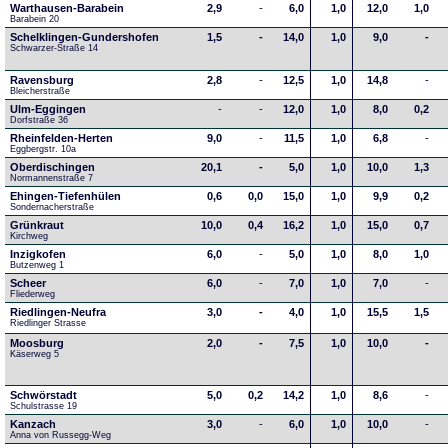
Warthausen-Barabein
2,9
-
6,0
1,0
12,0
1,0
Barabein 20
Schelklingen-Gundershofen
1,5
-
14,0
1,0
9,0
-
Schwarzer-Straße 14
Ravensburg
2,8
-
12,5
1,0
14,8
-
Bleicherstraße
Ulm-Eggingen
-
-
12,0
1,0
8,0
0,2
Dorfstraße 36
Rheinfelden-Herten
9,0
-
11,5
1,0
6,8
-
Eggbergstr. 10a
Oberdischingen
20,1
-
5,0
1,0
10,0
1,3
Normannenstraße 7
Ehingen-Tiefenhülen
0,6
0,0
15,0
1,0
9,9
0,2
Sondernacherstraße
Grünkraut
10,0
0,4
16,2
1,0
15,0
0,7
Kirchweg
Inzigkofen
6,0
-
5,0
1,0
8,0
1,0
Butzenweg 1
Scheer
6,0
-
7,0
1,0
7,0
-
Fliederweg
Riedlingen-Neufra
3,0
-
4,0
1,0
15,5
1,5
Riedlinger Strasse
Moosburg
2,0
-
7,5
1,0
10,0
-
Käserweg 5
Schwörstadt
5,0
0,2
14,2
1,0
8,6
-
Schulstrasse 19
Kanzach
3,0
-
6,0
1,0
10,0
-
Anna von Russegg-Weg