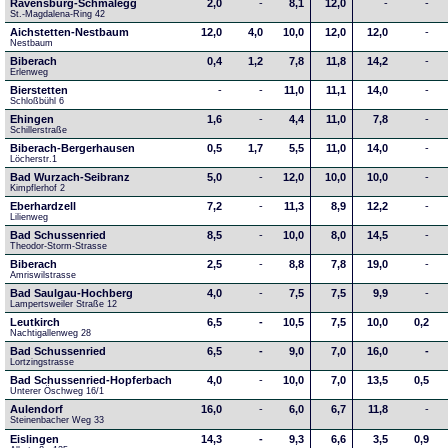
Ravensburg-Schmalegg
2,0
-
8,1
12,0
-
-
St.-Magdalena-Ring 42
Aichstetten-Nestbaum
12,0
4,0
10,0
12,0
12,0
-
Nestbaum
Biberach
0,4
1,2
7,8
11,8
14,2
-
Erlenweg
Bierstetten
-
-
11,0
11,1
14,0
-
Schloßbühl 6
Ehingen
1,6
-
4,4
11,0
7,8
-
Schillerstraße
Biberach-Bergerhausen
0,5
1,7
5,5
11,0
14,0
-
Löcherstr.1
Bad Wurzach-Seibranz
5,0
-
12,0
10,0
10,0
-
Kimpflerhof 2 
Eberhardzell
7,2
-
11,3
8,9
12,2
-
Lilienweg
Bad Schussenried
8,5
-
10,0
8,0
14,5
-
Theodor-Storm-Strasse
Biberach
2,5
-
8,8
7,8
19,0
-
Amriswilstrasse
Bad Saulgau-Hochberg
4,0
-
7,5
7,5
9,9
-
Lampertsweiler Straße 12
Leutkirch
6,5
-
10,5
7,5
10,0
0,2
Nachtigallenweg 28
Bad Schussenried
6,5
-
9,0
7,0
16,0
-
Lortzingstrasse
Bad Schussenried-Hopferbach
4,0
-
10,0
7,0
13,5
0,5
Unterer Öschweg 16/1
Aulendorf
16,0
-
6,0
6,7
11,8
-
Steinenbacher Weg 33
Eislingen
14,3
-
9,3
6,6
3,5
0,9