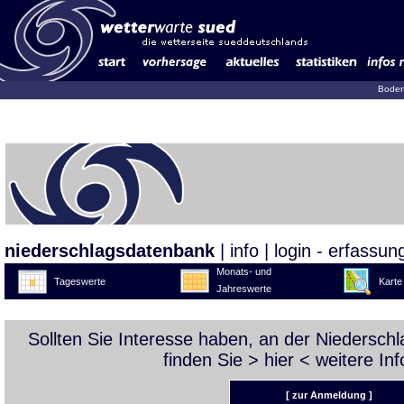
Boden
niederschlagsdatenbank
|
info
|
login - erfassun
Monats- und
Tageswerte
Karte
Jahreswerte
Sollten Sie Interesse haben, an der Niedersc
finden Sie >
hier
< weitere Inf
[ zur Anmeldung ]