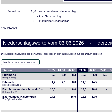
Anmerkung:
0,0
= nicht messbarer Niederschlag
-
= kein Niederschlag
k
= kumulierter Niederschlag
< 02.06.2026
Niederschlagswerte vom 03.06.2026 - derzeit
Die Niederschlagswerte des gewählten Tages lassen sich durch Klicken auf das Datum sortieren.
Nach Schneehöhe sortieren
Station
31.05.
01.06.
02.06.
03.06.
04.06.
05.06.
0
Füramoos
6,9
5,0
8,3
16,0
6,9
5,0
Hungersberg 1
Biberach
1,2
2,1
8,0
14,8
14,5
-
Mittelbergstraße 9
Bad Schussenried-Schwaigfurt
10,0
-
8,0
13,0
16,0
-
Schwaigfurt 2
Bad Waldsee-Haisterkirch
14,5
-
16,0
12,5
12,0
-
Zur Spitzenkapelle 1