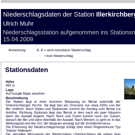
Niederschlagsdaten der Station
Illerkirchber
Ulrich Muhr
Niederschlagsstation aufgenommen ins Stations
15.04.2009
Anmerkung:
0,0
= nicht messbarer Niederschlag
-
= kein Niederschlag
Stationsdaten
Höhe
482 m
Lage
Auf Google Maps ansehen
Beschreibung
Die Station liegt in einer lockeren Bebauung im Illertal unterhalb der
Unterkirchberger Kirche. Sie liegt fast am Ortsrand, nur etwa 100m von der
Iller entfernt. Nach Süden und Südwesten kommt der Anstieg vom Illertal zur
Anhöhe. Richtung Südosten liegt das Illertal, in dem nach ein paar Häusern
dann der Auwald beginnt. Nach Nord und Osten kommt noch ein Garten,
danach die Iller und dann ebenfalls der Auwald. Nach Westen zu geht es in das
Weihungstal und den Ort, der langsam ansteigt auf die Schotterterrasse.
Die Erfassung der Niederschlagsmenge erfolgt über einen Regenmesser Typ
"kleiner Hellmann".
Die aktuellen Messwerte der Wetterstation Unterkirchberg die neben dem