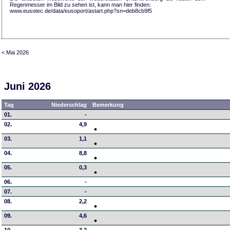
Regenmesser im Bild zu sehen ist, kann man hier finden:
www.eusotec.de/data/eusoport/astart.php?sn=deb8cb9f5
< Mai 2026
Juni 2026
Tag
Niederschlag
Bemerkung
01.
-
02.
4,9
03.
1,1
04.
8,8
05.
0,3
06.
-
07.
-
08.
2,2
09.
4,6