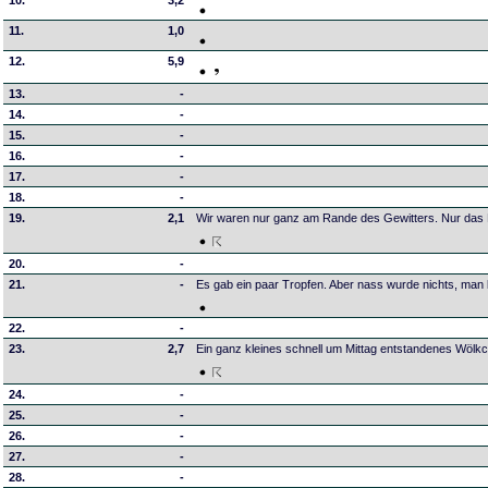
10.
3,2
11.
1,0
12.
5,9
13.
-
14.
-
15.
-
16.
-
17.
-
18.
-
19.
2,1
Wir waren nur ganz am Rande des Gewitters. Nur das 
20.
-
21.
-
Es gab ein paar Tropfen. Aber nass wurde nichts, man 
22.
-
23.
2,7
Ein ganz kleines schnell um Mittag entstandenes Wölk
24.
-
25.
-
26.
-
27.
-
28.
-