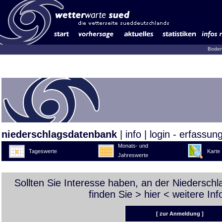
Boden
niederschlagsdatenbank
|
info
|
login - erfassun
Monats- und
Tageswerte
Karte
Jahreswerte
Sollten Sie Interesse haben, an der Niedersch
finden Sie >
hier
< weitere Inf
[ zur Anmeldung ]