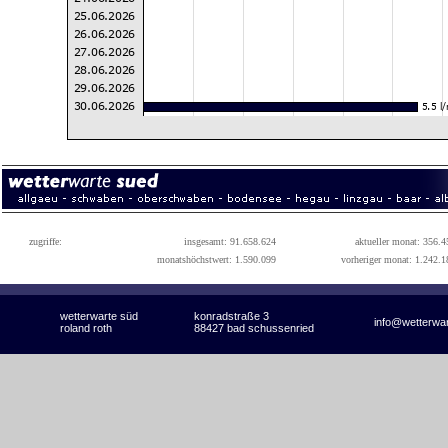
zugriffe:
insgesamt: 91.658.624
aktueller monat: 356.4
monatshöchstwert: 1.590.099
vorheriger monat: 1.242.1
wetterwarte süd
konradstraße 3
info@wetterwa
roland roth
88427 bad schussenried