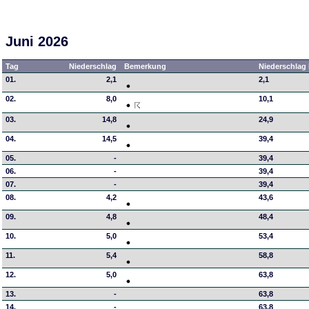
Juni 2026
Tag
Niederschlag
Bemerkung
Niederschlag 
01.
2,1
2,1
02.
8,0
10,1
03.
14,8
24,9
04.
14,5
39,4
05.
-
39,4
06.
-
39,4
07.
-
39,4
08.
4,2
43,6
09.
4,8
48,4
10.
5,0
53,4
11.
5,4
58,8
12.
5,0
63,8
13.
-
63,8
14.
-
63,8