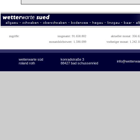
zugriffe:
insgesamt: 91.658.802
aktueller monat: 356.6
monatshöchstwert: 1.590.099
vorheriger monat: 1.242.1
wetterwarte süd
konradstraße 3
info@wetterwa
roland roth
88427 bad schussenried