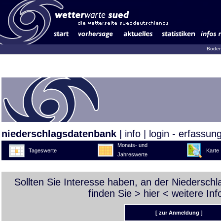
Boden
niederschlagsdatenbank
|
info
|
login - erfassun
Monats- und
Tageswerte
Karte
Jahreswerte
Sollten Sie Interesse haben, an der Niedersch
finden Sie >
hier
< weitere Inf
[ zur Anmeldung ]