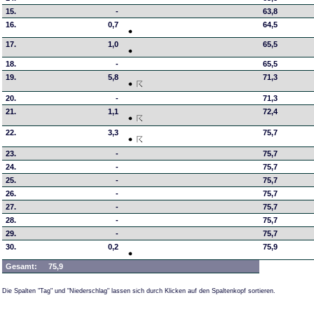
15.
-
63,8
16.
0,7
64,5
17.
1,0
65,5
18.
-
65,5
19.
5,8
71,3
20.
-
71,3
21.
1,1
72,4
22.
3,3
75,7
23.
-
75,7
24.
-
75,7
25.
-
75,7
26.
-
75,7
27.
-
75,7
28.
-
75,7
29.
-
75,7
30.
0,2
75,9
Gesamt:
75,9
Die Spalten "Tag" und "Niederschlag" lassen sich durch Klicken auf den Spaltenkopf sortieren.