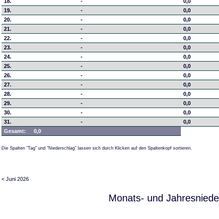
18.
-
0,0
19.
-
0,0
20.
-
0,0
21.
-
0,0
22.
-
0,0
23.
-
0,0
24.
-
0,0
25.
-
0,0
26.
-
0,0
27.
-
0,0
28.
-
0,0
29.
-
0,0
30.
-
0,0
31.
-
0,0
Gesamt:
0,0
Die Spalten "Tag" und "Niederschlag" lassen sich durch Klicken auf den Spaltenkopf sortieren.
< Juni 2026
Monats- und Jahresniede