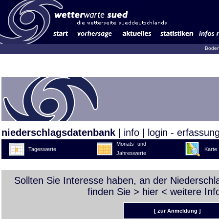
Boden
niederschlagsdatenbank
|
info
|
login - erfassun
Monats- und
Tageswerte
Karte
Jahreswerte
Sollten Sie Interesse haben, an der Niedersch
finden Sie >
hier
< weitere Inf
[ zur Anmeldung ]