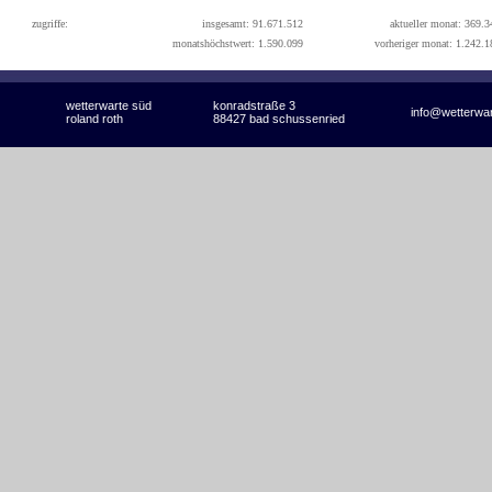
zugriffe:
insgesamt: 91.671.512
aktueller monat: 369.3
monatshöchstwert: 1.590.099
vorheriger monat: 1.242.1
wetterwarte süd
konradstraße 3
info@wetterwa
roland roth
88427 bad schussenried