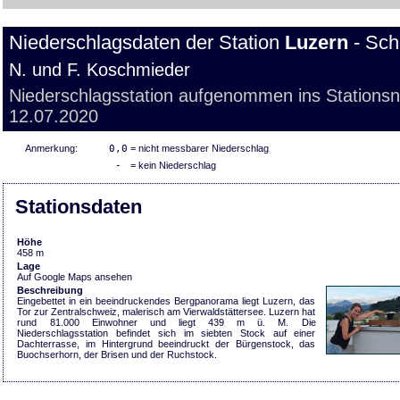
Niederschlagsdaten der Station
Luzern
- Sch
N. und F. Koschmieder
Niederschlagsstation aufgenommen ins Stations
12.07.2020
Anmerkung:
0,0
= nicht messbarer Niederschlag
-
= kein Niederschlag
Stationsdaten
Höhe
458 m
Lage
Auf Google Maps ansehen
Beschreibung
Eingebettet in ein beeindruckendes Bergpanorama liegt Luzern, das
Tor zur Zentralschweiz, malerisch am Vierwaldstättersee. Luzern hat
rund 81.000 Einwohner und liegt 439 m ü. M. Die
Niederschlagsstation befindet sich im siebten Stock auf einer
Dachterrasse, im Hintergrund beeindruckt der Bürgenstock, das
Buochserhorn, der Brisen und der Ruchstock.