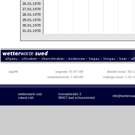
zugriffe:
insgesamt: 91.637.389
aktueller monat: 335.2
monatshöchstwert: 1.590.099
vorheriger monat: 1.242.1
wetterwarte süd
konradstraße 3
info@wetterwa
roland roth
88427 bad schussenried