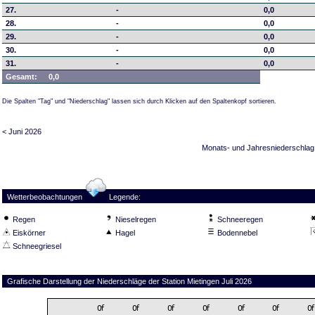
27.
-
0,0
28.
-
0,0
29.
-
0,0
30.
-
0,0
31.
-
0,0
Gesamt:
0,0
Die Spalten "Tag" und "Niederschlag" lassen sich durch Klicken auf den Spaltenkopf sortieren.
< Juni 2026
Monats- und Jahresniederschlag
Wetterbeobachtungen
Legende:
Regen
Nieselregen
Schneeregen
Eiskörner
Hagel
Bodennebel
Schneegriesel
Grafische Darstellung der Niederschläge der Station Mietingen Juli 2026