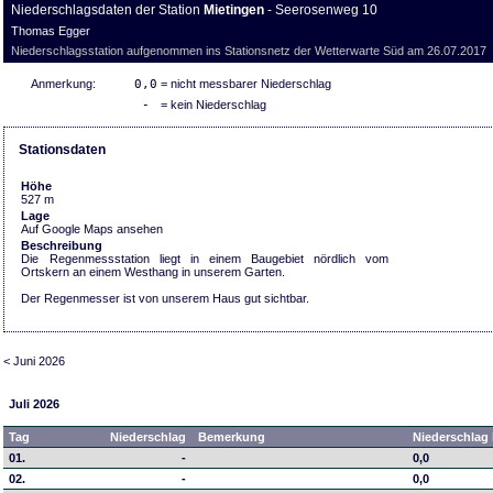
Niederschlagsdaten der Station
Mietingen
- Seerosenweg 10
Thomas Egger
Niederschlagsstation aufgenommen ins Stationsnetz der Wetterwarte Süd am 26.07.2017
Anmerkung:
0,0
= nicht messbarer Niederschlag
-
= kein Niederschlag
Stationsdaten
Höhe
527 m
Lage
Auf Google Maps ansehen
Beschreibung
Die Regenmessstation liegt in einem Baugebiet nördlich vom
Ortskern an einem Westhang in unserem Garten.
Der Regenmesser ist von unserem Haus gut sichtbar.
< Juni 2026
Juli 2026
Tag
Niederschlag
Bemerkung
Niederschlag 
01.
-
0,0
02.
-
0,0