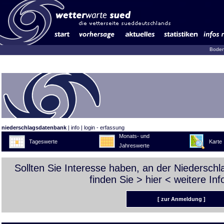
Boden
niederschlagsdatenbank
|
info
|
login - erfassung
Monats- und
Tageswerte
Karte
Jahreswerte
Sollten Sie Interesse haben, an der Niedersch
finden Sie >
hier
< weitere Inf
[ zur Anmeldung ]