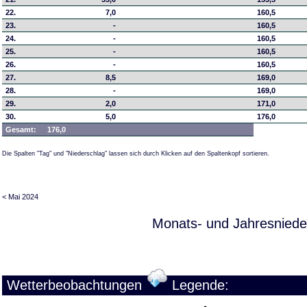
22.
7,0
160,5
23.
-
160,5
24.
-
160,5
25.
-
160,5
26.
-
160,5
27.
8,5
169,0
28.
-
169,0
29.
2,0
171,0
30.
5,0
176,0
Gesamt:
176,0
Die Spalten "Tag" und "Niederschlag" lassen sich durch Klicken auf den Spaltenkopf sortieren.
< Mai 2024
Monats- und Jahresniede
Wetterbeobachtungen
Legende: