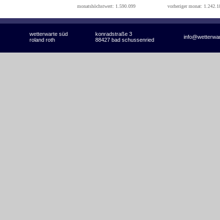
monatshöchstwert: 1.590.099
vorheriger monat: 1.242.1
wetterwarte süd
konradstraße 3
info@wetterwa
roland roth
88427 bad schussenried