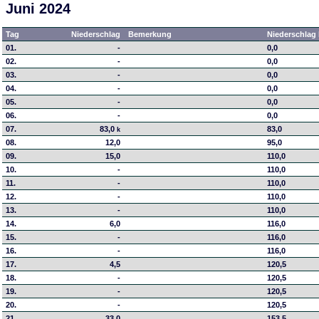
Juni 2024
Tag
Niederschlag
Bemerkung
Niederschlag 
01.
-
0,0
02.
-
0,0
03.
-
0,0
04.
-
0,0
05.
-
0,0
06.
-
0,0
07.
83,0
83,0
k
08.
12,0
95,0
09.
15,0
110,0
10.
-
110,0
11.
-
110,0
12.
-
110,0
13.
-
110,0
14.
6,0
116,0
15.
-
116,0
16.
-
116,0
17.
4,5
120,5
18.
-
120,5
19.
-
120,5
20.
-
120,5
21.
33,0
153,5