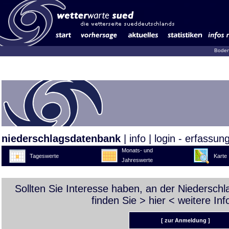
Boden
niederschlagsdatenbank
|
info
|
login - erfassun
Monats- und
Tageswerte
Karte
Jahreswerte
Sollten Sie Interesse haben, an der Niedersch
finden Sie >
hier
< weitere Inf
[ zur Anmeldung ]